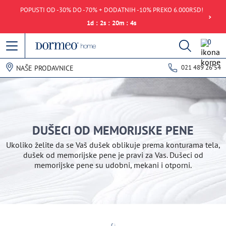
POPUSTI OD -30% DO -70% + DODATNIH -10% PREKO 6.000RSD!
1
d
:
2
s
:
20
m
:
4
s
0
021 489 26 54
NAŠE PRODAVNICE
DUŠECI OD MEMORIJSKE PENE
Ukoliko želite da se Vaš dušek oblikuje prema konturama tela,
dušek od memorijske pene je pravi za Vas. Dušeci od
memorijske pene su udobni, mekani i otporni.