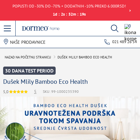
POPUSTI OD -30% DO -70% + DODATNIH -10% PREKO 6.000RSD!
1
d
:
2
s
:
52
m
:
19
s
0
021 489 26 54
NAŠE PRODAVNICE
NAZAD NA POČETNU STRANICU
DUŠEK MLILY BAMBOO ECO HEALTH
30 DANA TEST PERIOD
Dušek Mlily Bamboo Eco Health
5
5,0
SKU: 99-1000235390