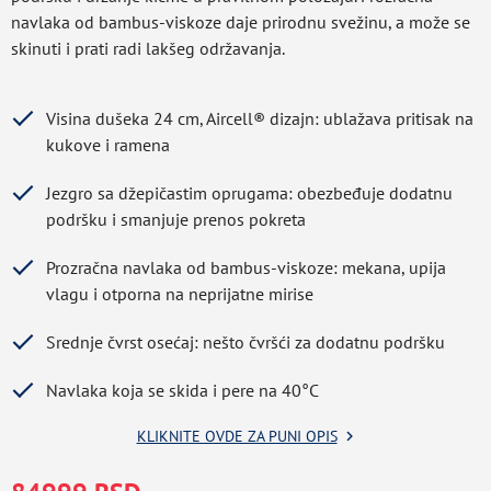
navlaka od bambus-viskoze daje prirodnu svežinu, a može se
skinuti i prati radi lakšeg održavanja.
Visina dušeka 24 cm, Aircell® dizajn: ublažava pritisak na
kukove i ramena
Jezgro sa džepičastim oprugama: obezbeđuje dodatnu
podršku i smanjuje prenos pokreta
Prozračna navlaka od bambus-viskoze: mekana, upija
vlagu i otporna na neprijatne mirise
Srednje čvrst osećaj: nešto čvršći za dodatnu podršku
Navlaka koja se skida i pere na 40°C
KLIKNITE OVDE ZA PUNI OPIS
Greška u prihvatanju podataka