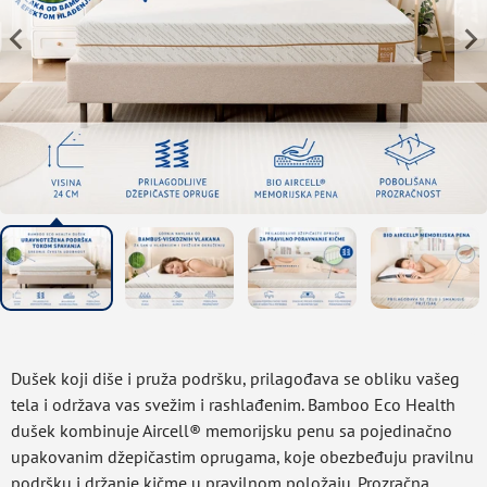
Dušek koji diše i pruža podršku, prilagođava se obliku vašeg
tela i održava vas svežim i rashlađenim. Bamboo Eco Health
dušek kombinuje Aircell® memorijsku penu sa pojedinačno
upakovanim džepičastim oprugama, koje obezbeđuju pravilnu
podršku i držanje kičme u pravilnom položaju. Prozračna