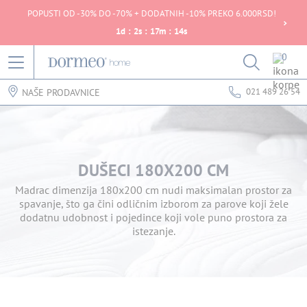
POPUSTI OD -30% DO -70% + DODATNIH -10% PREKO 6.000RSD!
1
d
:
2
s
:
17
m
:
14
s
0
021 489 26 54
NAŠE PRODAVNICE
DUŠECI 180X200 CM
Madrac dimenzija 180x200 cm nudi maksimalan prostor za
spavanje, što ga čini odličnim izborom za parove koji žele
dodatnu udobnost i pojedince koji vole puno prostora za
istezanje.