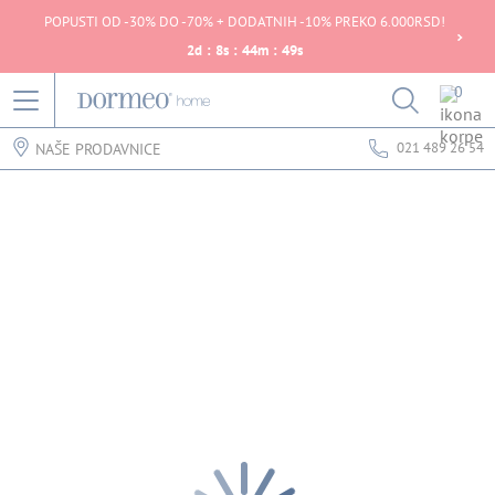
POPUSTI OD -30% DO -70% + DODATNIH -10% PREKO 6.000RSD!
2
d
:
8
s
:
44
m
:
49
s
0
021 489 26 54
NAŠE PRODAVNICE