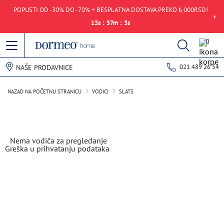
POPUSTI OD -30% DO -70% + BESPLATNA DOSTAVA PREKO 6.000RSD!
13
s
:
57
m
:
3
s
0
021 489 26 54
NAŠE PRODAVNICE
NAZAD NA POČETNU STRANICU
VODICI
SLATS
Nema vodiča za pregledanje
Greška u prihvatanju podataka