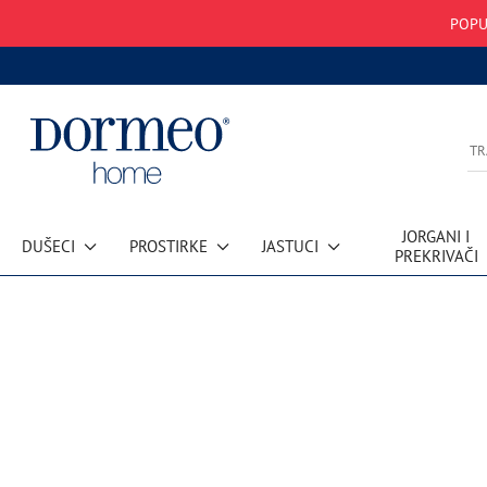
POPU
JORGANI I
DUŠECI
PROSTIRKE
JASTUCI
PREKRIVAČI
Greška u prihvatanju podataka