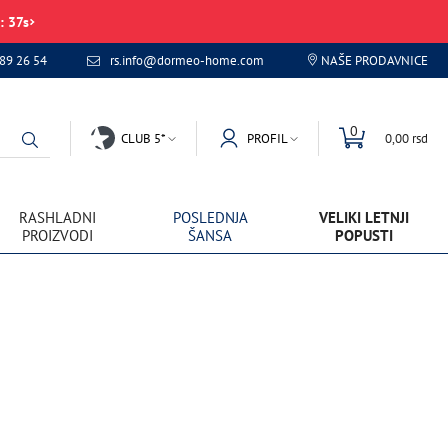
:
37
s
89 26 54
rs.info@dormeo-home.com
NAŠE PRODAVNICE
0
CLUB 5*
PROFIL
0,00 rsd
RASHLADNI
POSLEDNJA
VELIKI LETNJI
PROIZVODI
ŠANSA
POPUSTI