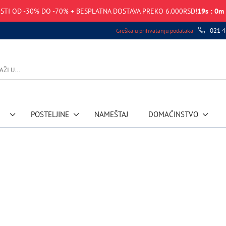
STI OD -30% DO -70% + BESPLATNA DOSTAVA PREKO 6.000RSD!
19
s
:
0
m
021 4
Greška u prihvatanju podataka
POSTELJINE
NAMEŠTAJ
DOMAĆINSTVO