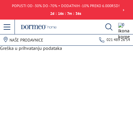
POPUSTI OD -30% DO -70% + DODATNIH -10% PREKO 6.000RSD!
2
d
:
16
s
:
7
m
:
36
s
0
021 489 26 54
NAŠE PRODAVNICE
Greška u prihvatanju podataka