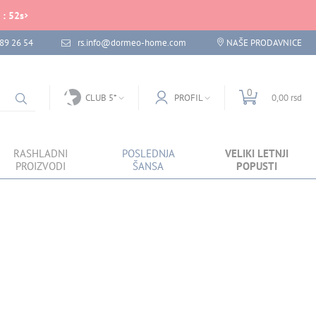
:
52
s
89 26 54
rs.info@dormeo-home.com
NAŠE PRODAVNICE
0
CLUB 5*
PROFIL
0,00 rsd
RASHLADNI
POSLEDNJA
VELIKI LETNJI
PROIZVODI
ŠANSA
POPUSTI