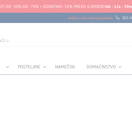
TI OD -30% DO -70% + DODATNIH -10% PREKO 6.000RSD!
4
d
:
12
s
:
39
m
021 4
Greška u prihvatanju podataka
POSTELJINE
NAMEŠTAJ
DOMAĆINSTVO