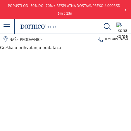
POPUSTI OD -30% DO -70% + BESPLATNA DOSTAVA PREKO 6.000RSD!
3
m
:
15
s
0
021 489 26 54
NAŠE PRODAVNICE
Greška u prihvatanju podataka