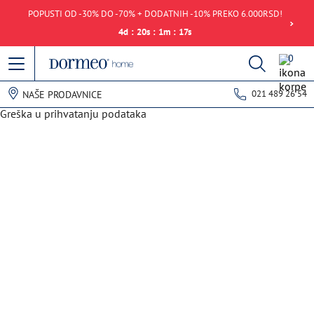
POPUSTI OD -30% DO -70% + DODATNIH -10% PREKO 6.000RSD!
4
d
:
20
s
:
1
m
:
17
s
0
021 489 26 54
NAŠE PRODAVNICE
Greška u prihvatanju podataka