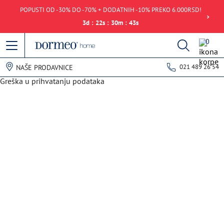
POPUSTI OD -30% DO -70% + DODATNIH -10% PREKO 6.000RSD!
3
d
:
22
s
:
30
m
:
43
s
0
021 489 26 54
NAŠE PRODAVNICE
Greška u prihvatanju podataka