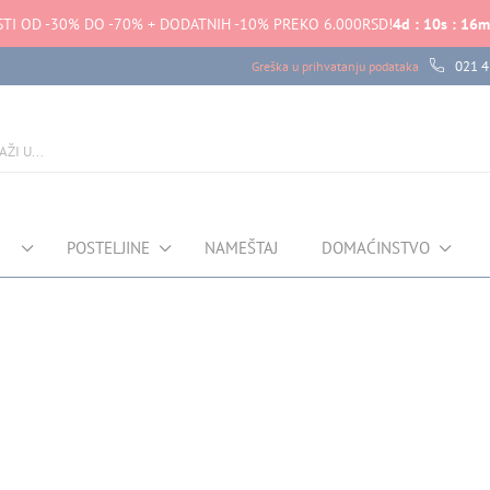
TI OD -30% DO -70% + DODATNIH -10% PREKO 6.000RSD!
4
d
:
10
s
:
16
m
021 4
Greška u prihvatanju podataka
POSTELJINE
NAMEŠTAJ
DOMAĆINSTVO