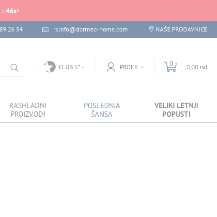
:
46
s
89 26 54
rs.info@dormeo-home.com
NAŠE PRODAVNICE
0
CLUB 5*
PROFIL
0,00 rsd
RASHLADNI
POSLEDNJA
VELIKI LETNJI
PROIZVODI
ŠANSA
POPUSTI