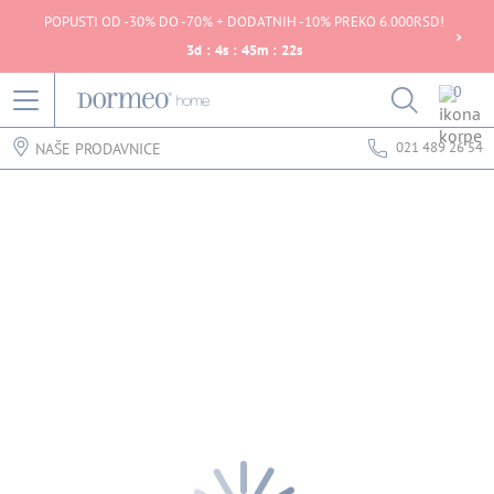
POPUSTI OD -30% DO -70% + DODATNIH -10% PREKO 6.000RSD!
3
d
:
4
s
:
45
m
:
22
s
0
021 489 26 54
NAŠE PRODAVNICE