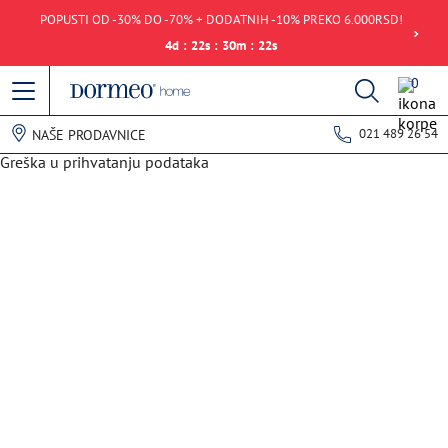
POPUSTI OD -30% DO -70% + DODATNIH -10% PREKO 6.000RSD!
4
d
:
22
s
:
30
m
:
22
s
0
021 489 26 54
NAŠE PRODAVNICE
Greška u prihvatanju podataka