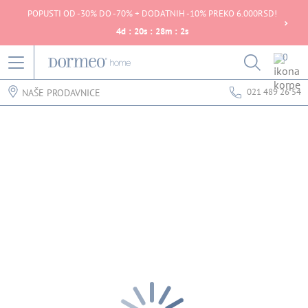
POPUSTI OD -30% DO -70% + DODATNIH -10% PREKO 6.000RSD!
4
d
:
20
s
:
28
m
:
2
s
0
021 489 26 54
NAŠE PRODAVNICE