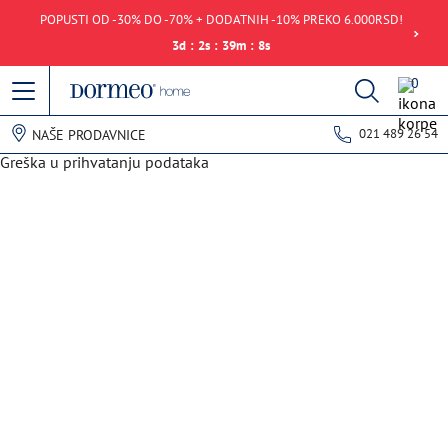
POPUSTI OD -30% DO -70% + DODATNIH -10% PREKO 6.000RSD!
3
d
:
2
s
:
39
m
:
8
s
0
021 489 26 54
NAŠE PRODAVNICE
Greška u prihvatanju podataka