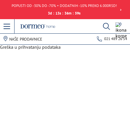
POPUSTI OD -30% DO -70% + DODATNIH -10% PREKO 6.000RSD!
3
d
:
13
s
:
36
m
:
59
s
0
021 489 26 54
NAŠE PRODAVNICE
Greška u prihvatanju podataka