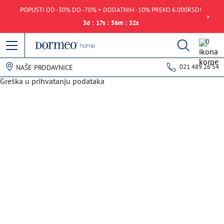
POPUSTI OD -30% DO -70% + DODATNIH -10% PREKO 6.000RSD!
3
d
:
17
s
:
36
m
:
32
s
0
021 489 26 54
NAŠE PRODAVNICE
Greška u prihvatanju podataka