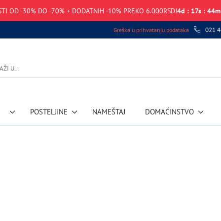
TI OD -30% DO -70% + DODATNIH -10% PREKO 6.000RSD!
4
d
:
17
s
:
44
m
021 4
Greška u prihvatanju podataka
POSTELJINE
NAMEŠTAJ
DOMAĆINSTVO