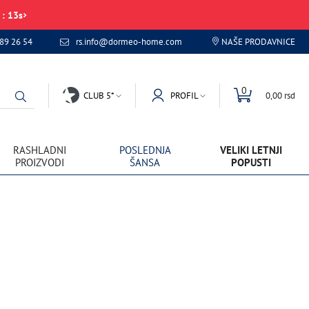
:
13
s
89 26 54
rs.info@dormeo-home.com
NAŠE PRODAVNICE
0
CLUB 5*
PROFIL
0,00 rsd
RASHLADNI
POSLEDNJA
VELIKI LETNJI
PROIZVODI
ŠANSA
POPUSTI