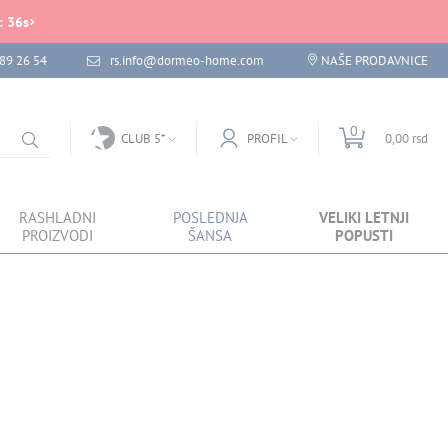
:
36
s
89 26 54
rs.info@dormeo-home.com
NAŠE PRODAVNICE
0
CLUB 5*
PROFIL
0,00 rsd
RASHLADNI
POSLEDNJA
VELIKI LETNJI
PROIZVODI
ŠANSA
POPUSTI