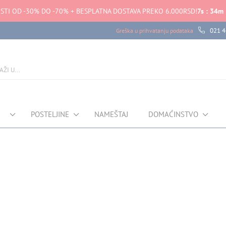
STI OD -30% DO -70% + BESPLATNA DOSTAVA PREKO 6.000RSD!
7
s
:
34
m
021 4
Greška u prihvatanju podataka
POSTELJINE
NAMEŠTAJ
DOMAĆINSTVO