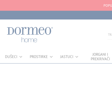
POPU
JORGANI I
DUŠECI
PROSTIRKE
JASTUCI
PREKRIVAČI
Greška u prihvatanju podataka