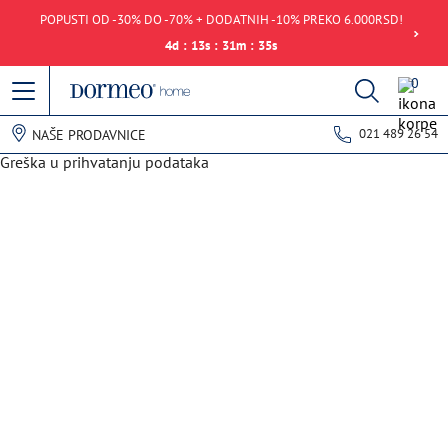
POPUSTI OD -30% DO -70% + DODATNIH -10% PREKO 6.000RSD!
4
d
:
13
s
:
31
m
:
35
s
0
021 489 26 54
NAŠE PRODAVNICE
Greška u prihvatanju podataka