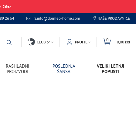
:
26
s
89 26 54
rs.info@dormeo-home.com
NAŠE PRODAVNICE
0
CLUB 5*
PROFIL
0,00 rsd
RASHLADNI
POSLEDNJA
VELIKI LETNJI
PROIZVODI
ŠANSA
POPUSTI