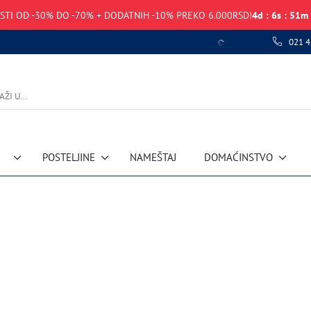
STI OD -30% DO -70% + DODATNIH -10% PREKO 6.000RSD!
4
d
:
6
s
:
51
m
021 4
Greška u prihvatanju podataka
POSTELJINE
NAMEŠTAJ
DOMAĆINSTVO