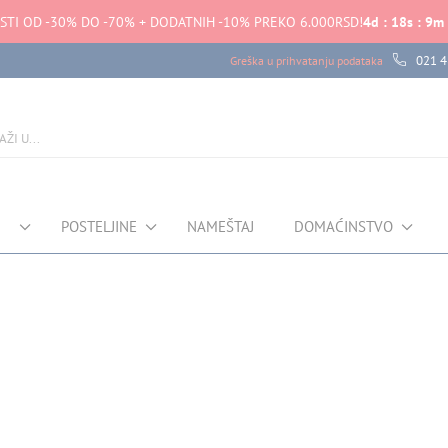
STI OD -30% DO -70% + DODATNIH -10% PREKO 6.000RSD!
4
d
:
18
s
:
9
m
021 4
Greška u prihvatanju podataka
POSTELJINE
NAMEŠTAJ
DOMAĆINSTVO