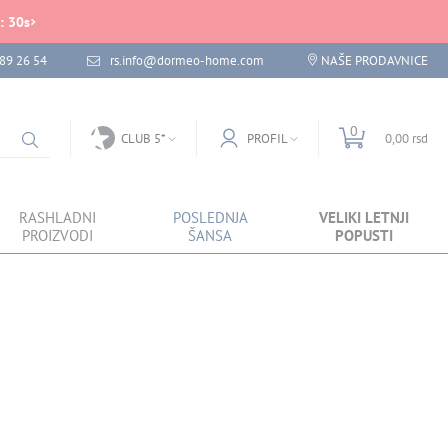
:
29
s
89 26 54
rs.info@dormeo-home.com
NAŠE PRODAVNICE
0
CLUB 5*
PROFIL
0,00 rsd
RASHLADNI
POSLEDNJA
VELIKI LETNJI
PROIZVODI
ŠANSA
POPUSTI