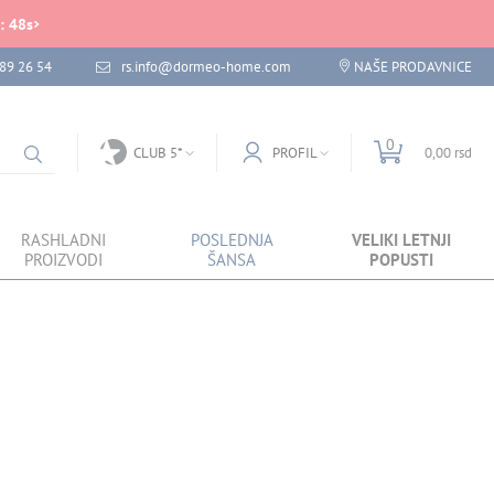
:
48
s
89 26 54
rs.info@dormeo-home.com
NAŠE PRODAVNICE
0
CLUB 5*
PROFIL
0,00 rsd
RASHLADNI
POSLEDNJA
VELIKI LETNJI
PROIZVODI
ŠANSA
POPUSTI