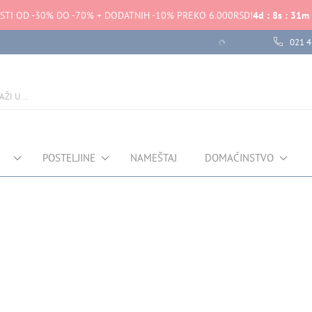
STI OD -30% DO -70% + DODATNIH -10% PREKO 6.000RSD!
4
d
:
8
s
:
31
m
021 4
POSTELJINE
NAMEŠTAJ
DOMAĆINSTVO