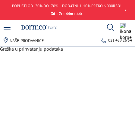
POPUSTI OD -30% DO -70% + DODATNIH -10% PREKO 6.000RSD!
3
d
:
7
s
:
44
m
:
44
s
0
021 489 26 54
NAŠE PRODAVNICE
Greška u prihvatanju podataka