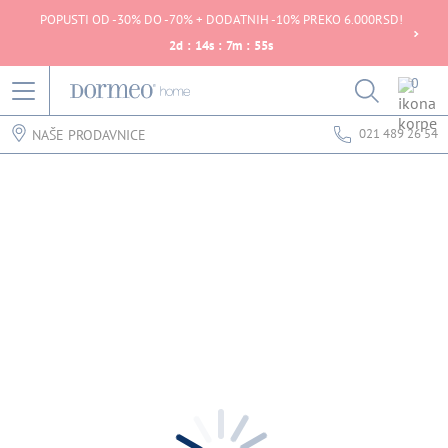
POPUSTI OD -30% DO -70% + DODATNIH -10% PREKO 6.000RSD!
2
d
:
14
s
:
7
m
:
55
s
0
021 489 26 54
NAŠE PRODAVNICE