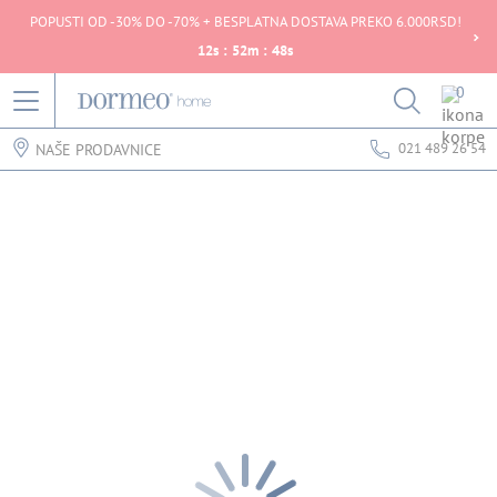
POPUSTI OD -30% DO -70% + BESPLATNA DOSTAVA PREKO 6.000RSD!
12
s
:
52
m
:
48
s
0
021 489 26 54
NAŠE PRODAVNICE