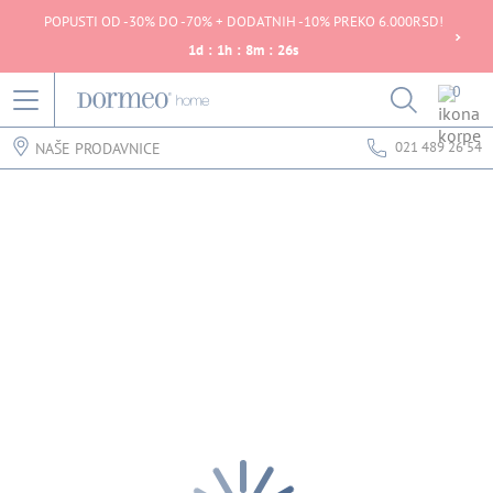
POPUSTI OD -30% DO -70% + DODATNIH -10% PREKO 6.000RSD!
1
d
:
1
h
:
8
m
:
26
s
0
021 489 26 54
NAŠE PRODAVNICE