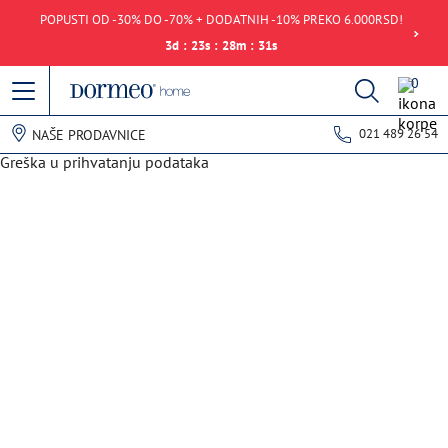
POPUSTI OD -30% DO -70% + DODATNIH -10% PREKO 6.000RSD!
3
d
:
23
s
:
28
m
:
31
s
0
021 489 26 54
NAŠE PRODAVNICE
Greška u prihvatanju podataka