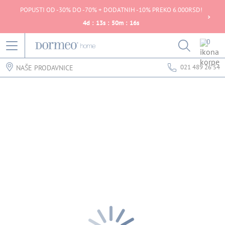
POPUSTI OD -30% DO -70% + DODATNIH -10% PREKO 6.000RSD!
4
d
:
13
s
:
50
m
:
16
s
0
021 489 26 54
NAŠE PRODAVNICE