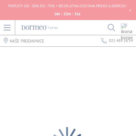
POPUSTI OD -30% DO -70% + BESPLATNA DOSTAVA PREKO 6.000RSD!
16
s
:
22
m
:
31
s
0
021 489 26 54
NAŠE PRODAVNICE