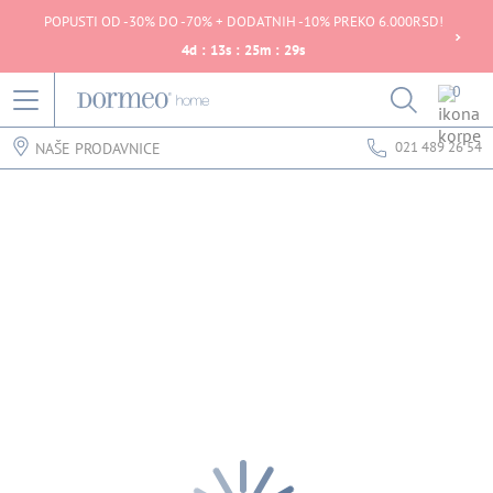
POPUSTI OD -30% DO -70% + DODATNIH -10% PREKO 6.000RSD!
4
d
:
13
s
:
25
m
:
29
s
0
021 489 26 54
NAŠE PRODAVNICE
Greška u prihvatanju podataka