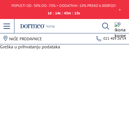
POPUSTI OD -30% DO -70% + DODATNIH -10% PREKO 6.000RSD!
1
d
:
14
s
:
43
m
:
15
s
0
021 489 26 54
NAŠE PRODAVNICE
Greška u prihvatanju podataka