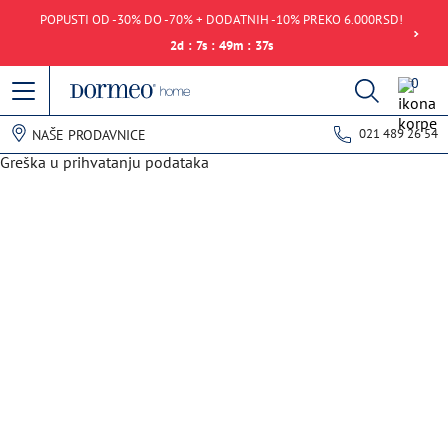
POPUSTI OD -30% DO -70% + DODATNIH -10% PREKO 6.000RSD!
2
d
:
7
s
:
49
m
:
37
s
0
021 489 26 54
NAŠE PRODAVNICE
Greška u prihvatanju podataka