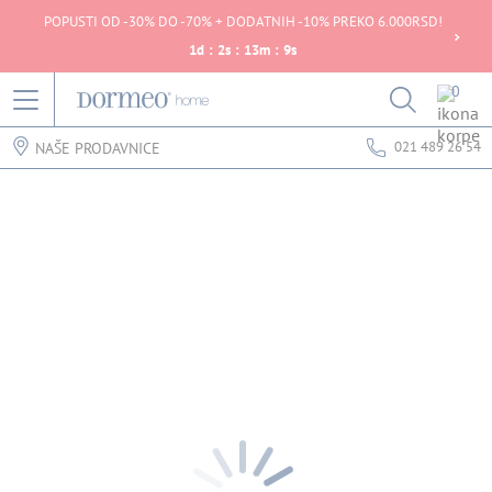
POPUSTI OD -30% DO -70% + DODATNIH -10% PREKO 6.000RSD!
1
d
:
2
s
:
13
m
:
9
s
0
021 489 26 54
NAŠE PRODAVNICE