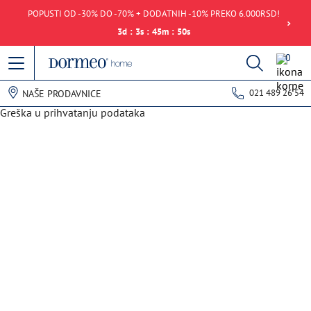
POPUSTI OD -30% DO -70% + DODATNIH -10% PREKO 6.000RSD!
3
d
:
3
s
:
45
m
:
50
s
0
021 489 26 54
NAŠE PRODAVNICE
Greška u prihvatanju podataka