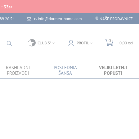
:
32
s
89 26 54
rs.info@dormeo-home.com
NAŠE PRODAVNICE
0
CLUB 5*
PROFIL
0,00 rsd
RASHLADNI
POSLEDNJA
VELIKI LETNJI
PROIZVODI
ŠANSA
POPUSTI