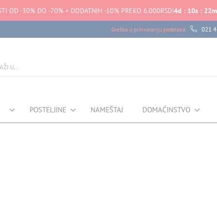
TI OD -30% DO -70% + DODATNIH -10% PREKO 6.000RSD!
4
d
:
10
s
:
22
m
021 4
Greška u prihvatanju podataka
POSTELJINE
NAMEŠTAJ
DOMAĆINSTVO