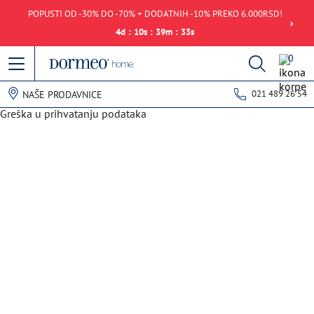
POPUSTI OD -30% DO -70% + DODATNIH -10% PREKO 6.000RSD!
4
d
:
10
s
:
39
m
:
33
s
0
021 489 26 54
NAŠE PRODAVNICE
Greška u prihvatanju podataka