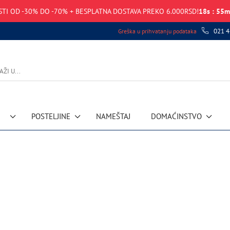
TI OD -30% DO -70% + BESPLATNA DOSTAVA PREKO 6.000RSD!
18
s
:
55
m
021 4
Greška u prihvatanju podataka
POSTELJINE
NAMEŠTAJ
DOMAĆINSTVO