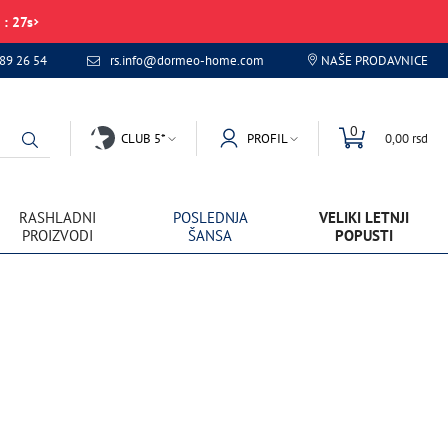
:
27
s
89 26 54
rs.info@dormeo-home.com
NAŠE PRODAVNICE
0
CLUB 5*
PROFIL
0,00 rsd
RASHLADNI
POSLEDNJA
VELIKI LETNJI
PROIZVODI
ŠANSA
POPUSTI