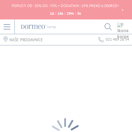
POPUSTI OD -30% DO -70% + DODATNIH -10% PREKO 6.000RSD!
1
d
:
14
s
:
29
m
:
5
s
0
021 489 26 54
NAŠE PRODAVNICE