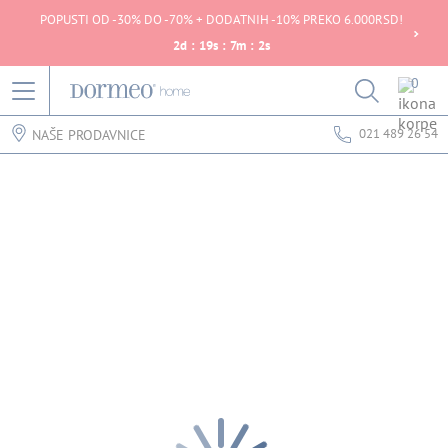
POPUSTI OD -30% DO -70% + DODATNIH -10% PREKO 6.000RSD!
2
d
:
19
s
:
7
m
:
2
s
0
021 489 26 54
NAŠE PRODAVNICE