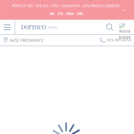
POPUSTI OD -30% DO -70% + DODATNIH -10% PREKO 6.000RSD!
4
d
:
17
s
:
45
m
:
58
s
0
021 489 26 54
NAŠE PRODAVNICE
Greška u prihvatanju podataka