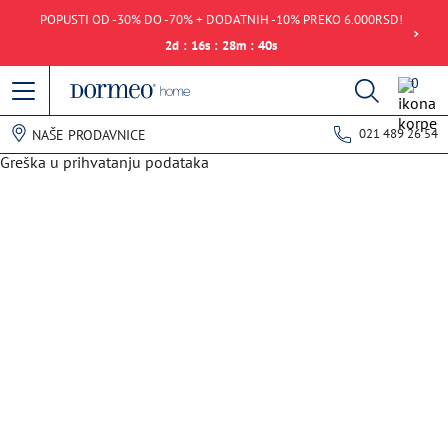
POPUSTI OD -30% DO -70% + DODATNIH -10% PREKO 6.000RSD!
2
d
:
16
s
:
28
m
:
40
s
0
021 489 26 54
NAŠE PRODAVNICE
Greška u prihvatanju podataka