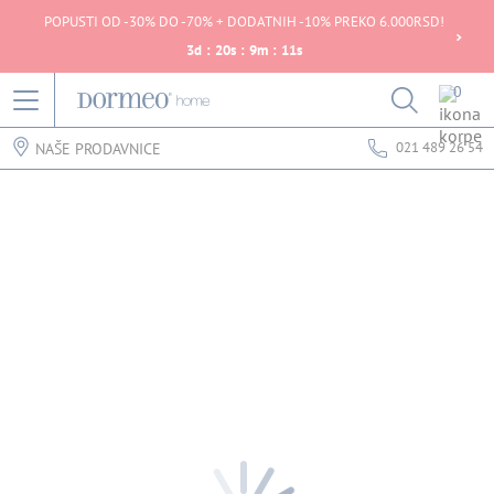
POPUSTI OD -30% DO -70% + DODATNIH -10% PREKO 6.000RSD!
3
d
:
20
s
:
9
m
:
11
s
0
021 489 26 54
NAŠE PRODAVNICE