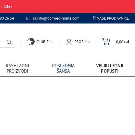
:
18
s
89 26 54
rs.info@dormeo-home.com
NAŠE PRODAVNICE
0
CLUB 5*
PROFIL
0,00 rsd
RASHLADNI
POSLEDNJA
VELIKI LETNJI
PROIZVODI
ŠANSA
POPUSTI