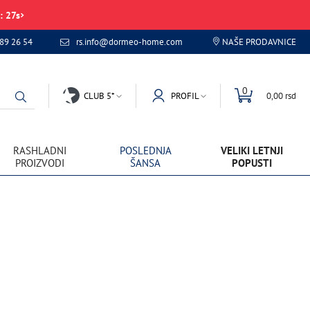
:
27
s
89 26 54
rs.info@dormeo-home.com
NAŠE PRODAVNICE
0
CLUB 5*
PROFIL
0,00 rsd
RASHLADNI
POSLEDNJA
VELIKI LETNJI
PROIZVODI
ŠANSA
POPUSTI