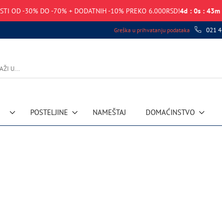
STI OD -30% DO -70% + DODATNIH -10% PREKO 6.000RSD!
4
d
:
0
s
:
43
m
021 4
Greška u prihvatanju podataka
POSTELJINE
NAMEŠTAJ
DOMAĆINSTVO