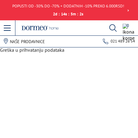
POPUSTI OD -30% DO -70% + DODATNIH -10% PREKO 6.000RSD!
2
d
:
14
s
:
5
m
:
2
s
0
021 489 26 54
NAŠE PRODAVNICE
Greška u prihvatanju podataka