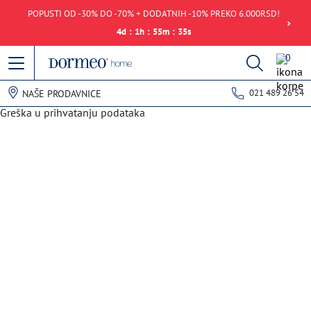
POPUSTI OD -30% DO -70% + DODATNIH -10% PREKO 6.000RSD!
4
d
:
1
h
:
55
m
:
35
s
0
021 489 26 54
NAŠE PRODAVNICE
Greška u prihvatanju podataka