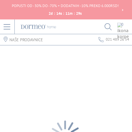
POPUSTI OD -30% DO -70% + DODATNIH -10% PREKO 6.000RSD!
2
d
:
14
s
:
11
m
:
29
s
0
021 489 26 54
NAŠE PRODAVNICE