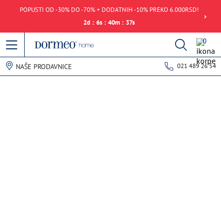
POPUSTI OD -30% DO -70% + DODATNIH -10% PREKO 6.000RSD!
2
d
:
6
s
:
40
m
:
37
s
0
021 489 26 54
NAŠE PRODAVNICE
Greška u prihvatanju podataka